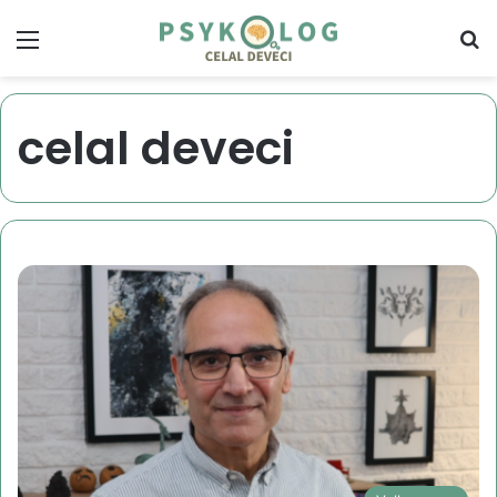
Menu
S
celal deveci