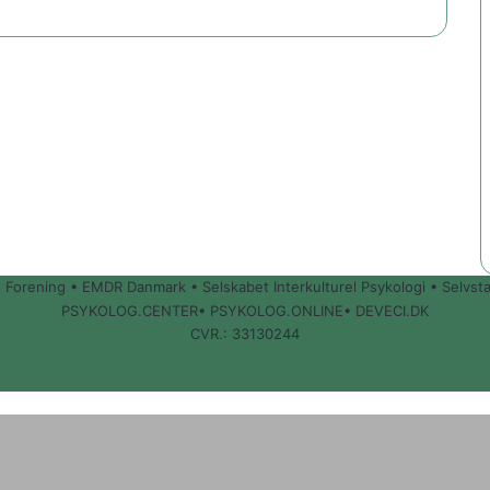
Forening • EMDR Danmark • Selskabet Interkulturel Psykologi • Selvs
PSYKOLOG.CENTER
•
PSYKOLOG.ONLINE
•
DEVECI.DK
CVR.: 33130244