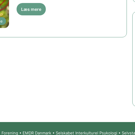
Læs mere
ge
Forening • EMDR Danmark • Selskabet Interkulturel Psykologi • Selvs