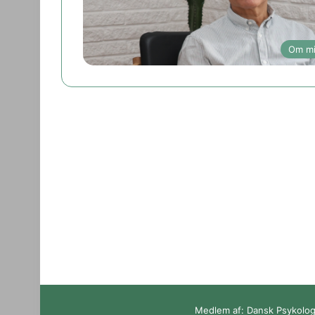
Om m
Medlem af: Dansk Psykolog 