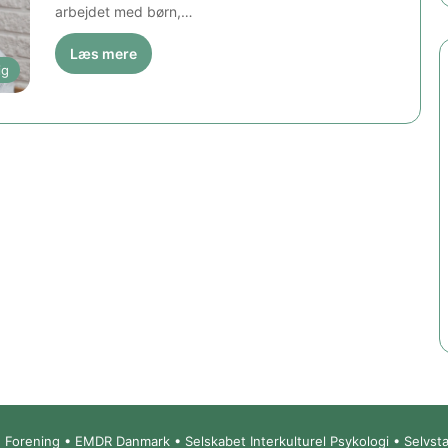
arbejdet med børn,…
Læs mere
ig
Forening • EMDR Danmark • Selskabet Interkulturel Psykologi • Selvs